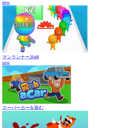
new
マンランナー2048
new
スーパーカーを盗む