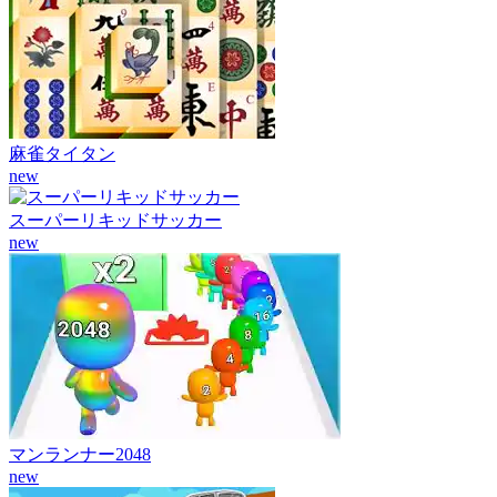
麻雀タイタン
new
スーパーリキッドサッカー
new
マンランナー2048
new