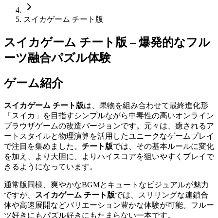
スイカゲーム チート版
スイカゲーム チート版 – 爆発的なフル
ーツ融合パズル体験
ゲーム紹介
スイカゲーム チート版
は、果物を組み合わせて最終進化形
「スイカ」を目指すシンプルながら中毒性の高いオンライン
ブラウザゲームの改造バージョンです。元々は、癒されるア
ートスタイルと物理演算を活用したユニークなゲームプレイ
で注目を集めました。
チート版
では、その基本ルールに変化
を加え、より大胆に、よりハイスコアを狙いやすくプレイで
きるようになっています。
通常版同様、爽やかなBGMとキュートなビジュアルが魅力
ですが、
スイカゲーム チート版
では、スリリングな連鎖合
体や高速展開などバリエーション豊かな体験が可能。フルー
ツ好きにもパズル好きにもたまらない一本です。